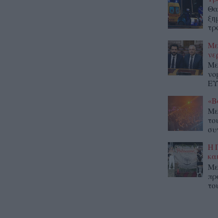
Θα
ξη
τρ
Με
νε
Με
νο
ΕΥ
«Β
Με
το
συ
Η 
κα
Με
πρ
το