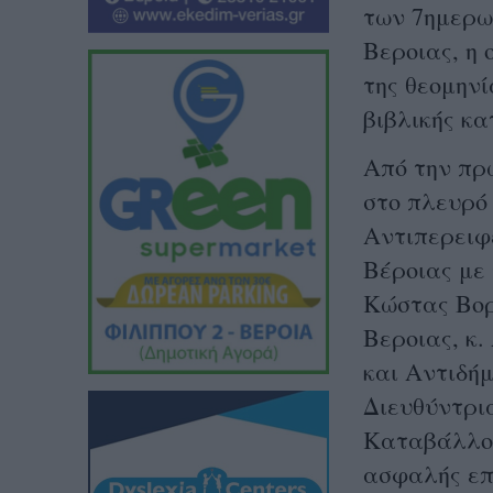
των 7ημερω
Βεροιας, η 
της θεομηνί
βιβλικής κ
Από την πρ
στο πλευρό 
Αντιπερειφ
Βέροιας με 
Κώστας Βορ
Βεροιας, κ
και Αντιδήμ
Διευθύντρι
Καταβάλλον
ασφαλής επ