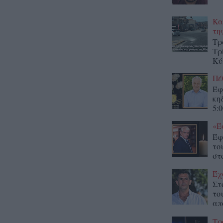
Κα
τη
Τρ
Τρ
Κύ
Πέ
Έφ
κη
5:0
«Έ
Έφ
το
στο
Έχ
Στ
το
απ
Τρ