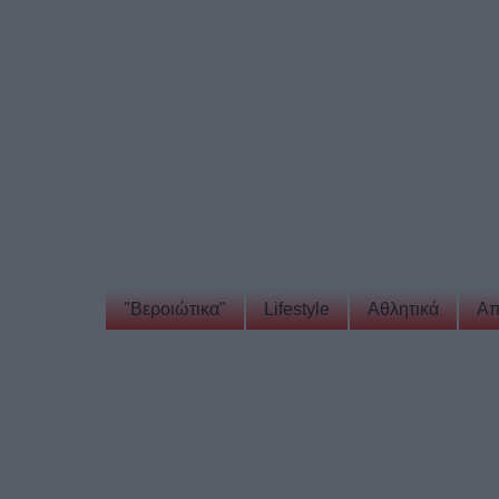
"Βεροιώτικα"
Lifestyle
Αθλητικά
Απ