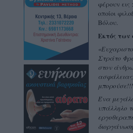
φέρουν εις 
οποίοι φιλ
Βόλου.
Εκτός των
«Ευχαριστού
Στράτο Φραν
στον άνθρω
ασφάλειας,
μπορούσε!!!
Ένα μεγάλο
υπάλληλο τ
εργοθεραπε
διοργάνωση