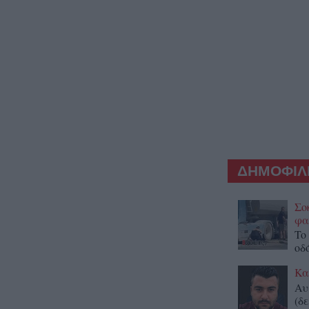
ΔΗΜΟΦΙΛΕ
Σο
φα
To
οδ
Κα
Αυ
(δε