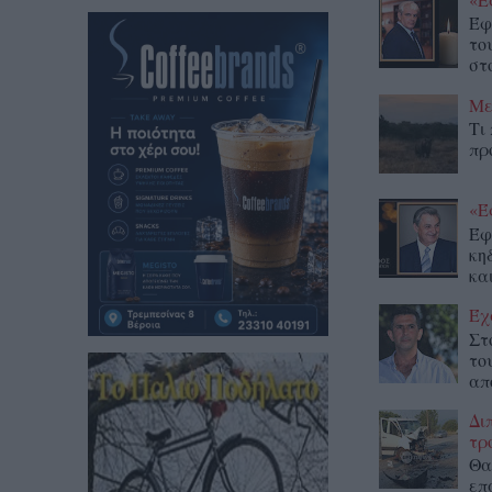
Έφ
το
στο
Με
Τι
πρ
«Έ
Έφ
κη
κα
Έχ
Στ
το
απ
Δι
τρ
Θα
επ