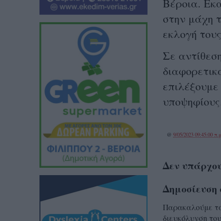
Βέροια. Εκα
στην μάχη 
εκλογή του
Σε αντίθεση
διαφορετικά
επιλέξουμε
υποψηφίους
@
9/05/2023 09:45:00 π.μ
Δεν υπάρχου
Δημοσίευση 
Παρακαλούμε τα 
διευκόλυνση του