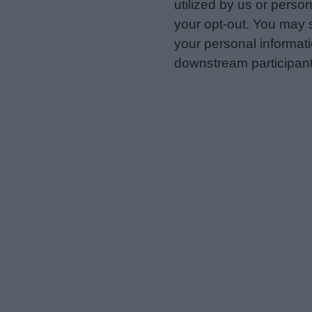
utilized by us or person
your opt-out. You may s
your personal informatio
downstream participant
us to third parties on t
may further disclose it t
Personal Data Processing 
I want to opt-out of the Sh
Opted In
I want to opt-out of the Sa
Opted In
I want to opt-out of proce
Advertising.
Opted In
I want to opt-out of Collec
of my Personal Data that Is
was collected.