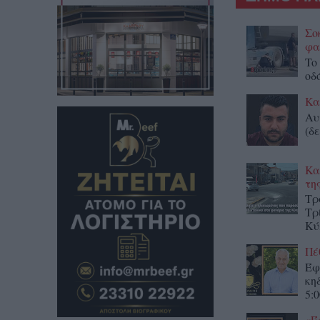
Σο
φα
To
οδ
Κα
Αυ
(δε
Κα
τη
Τρ
Τρ
Κύ
Πέ
Έφ
κη
5:0
«Έ