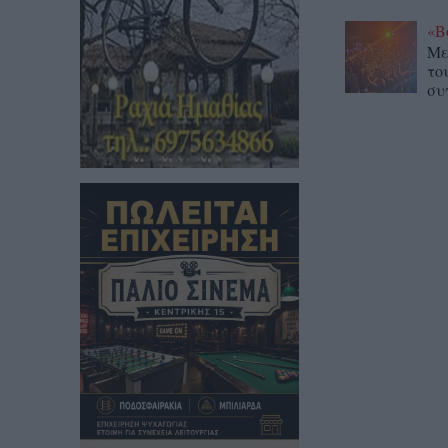
«Β
Με
το
συ