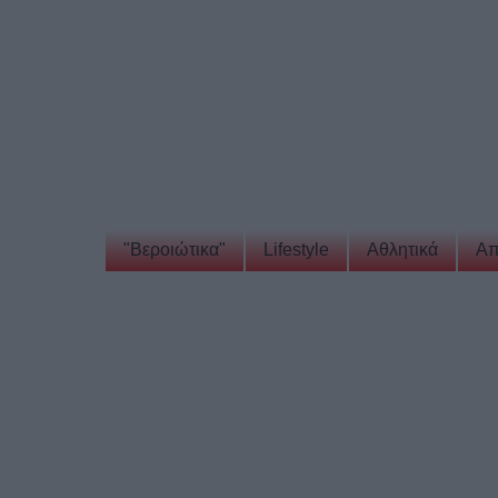
"Βεροιώτικα"
Lifestyle
Αθλητικά
Απ