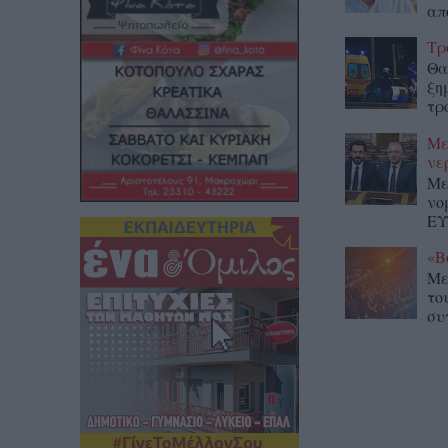
απ
Τρ
Θα
ξη
τρ
Με
νε
Με
νο
ΕΥ
«Β
Με
το
συ