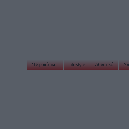
"Βεροιώτικα"
Lifestyle
Αθλητικά
Απ