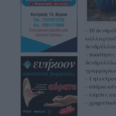
- 10 δενδρύ
καλλιεργούσ
δενδρύλλια
- ποσότητε
δενδρυλλίων
γραμμαρίω
- 1 ηλεκτρο
- σπόροι κά
- λάμπες κα
- χρηματικό