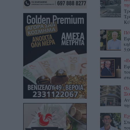
τη
Τρ
Τρ
Κύ
Πέ
Έφ
κη
5:0
«Έ
Έφ
το
στο
Όλ
Ξε
Αν
τη
Έχ
Στ
το