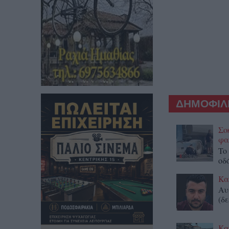
ΔΗΜΟΦΙΛΕ
Σο
φα
To
οδ
Κα
Αυ
(δε
Κα