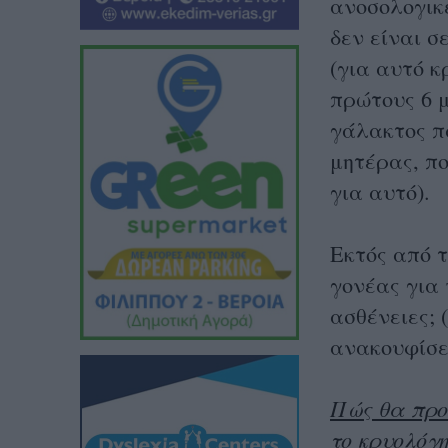
ανοσολογικέ
δεν
είναι σ
(για αυτό κ
πρώτους 6 μ
γάλακτος π
μητέρας, πο
για αυτό).
Εκτός από τ
γονέας για 
ασθένειες; 
ανακουφίσε
Πώς θα προ
το κρυολόγ