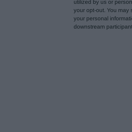
utilized by us or person
your opt-out. You may s
your personal informatio
downstream participant
us to third parties on t
may further disclose it t
Personal Data Processing 
I want to opt-out of the Sh
Opted In
I want to opt-out of the Sa
Opted In
I want to opt-out of proce
Advertising.
Opted In
I want to opt-out of Collec
of my Personal Data that Is
was collected.