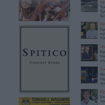
τη
Τρ
Τρ
Κύ
Πέ
Έφ
κη
5:0
«Έ
Έφ
το
στο
Τρ
Θα
ξη
τρ
Έχ
Στ
το