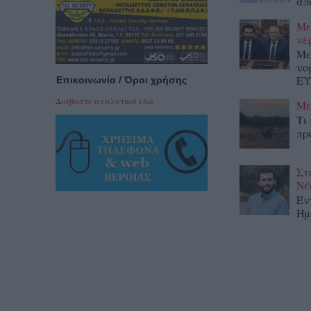
απ
Με
νε
Με
νο
ΕΥ
Επικοινωνία / Όροι χρήσης
Διαβαστε αναλυτικά εδώ
Με
Τι
πρ
Στ
Νέ
Έν
Ημ