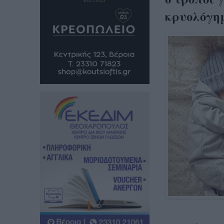
κρυολόγημ