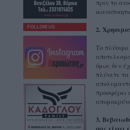
πριν το ανο
ικανοποιητι
FOLLOW US
2. Χρησιμο
Το πλύσιμο 
αποτελεσμα
όμως δεν έ
πλύνετε τα 
απολυμαντικ
προσφέρει 
απομακρύνο
3. Βεβαιωθ
σας είναι