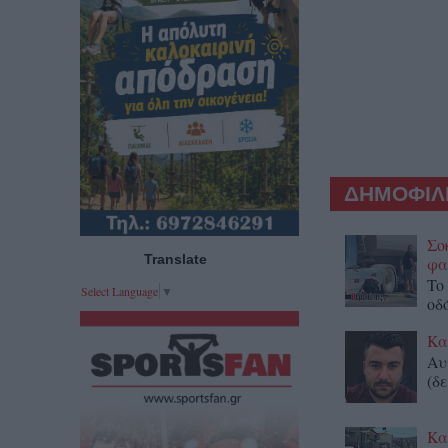
ΔΗΜΟΦΙΛΕ
Σο
Translate
φα
To
Select Language
▼
οδ
Κα
Αυ
(δε
Κα