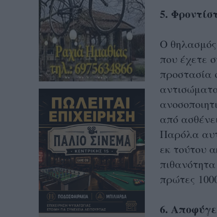
5. Φροντίσ
Ο θηλασμός
που έχετε σ
προστασία 
αντισώματα
ανοσοποιητ
από ασθένε
Παρόλα αυτ
εκ τούτου α
πιθανότητα 
πρώτες 100
6. Αποφύγε