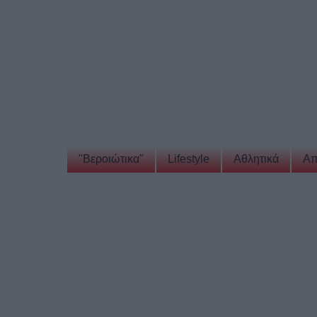
"Βεροιώτικα"
Lifestyle
Αθλητικά
Απ