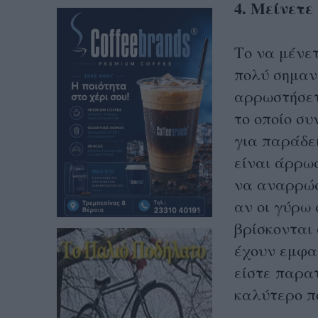
4. Μείνετ
Το να μένε
πολύ σημαντ
αρρωστήσετ
το οποίο σ
για παράδει
είναι άρρωσ
να αναρρώσ
αν οι γύρω 
βρίσκονται 
έχουν εμφα
είστε παρατ
καλύτερο πο