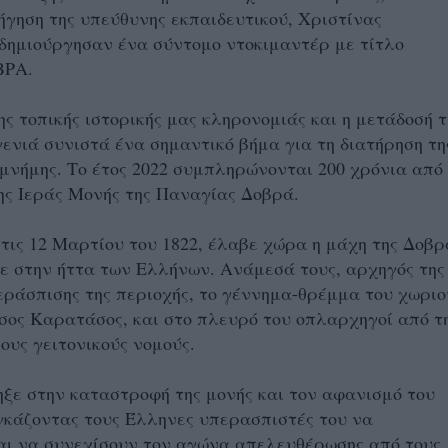
ήγηση της υπεύθυνης εκπαιδευτικού, Χριστίνας
δημιούργησαν ένα σύντομο ντοκιμαντέρ με τίτλο
ΒΡΑ.
ης τοπικής ιστορικής μας κληρονομιάς και η μετάδοσή τ
γενιά συνιστά ένα σημαντικό βήμα για τη διατήρηση τη
 μνήμης. Το έτος 2022 συμπληρώνονται 200 χρόνια από
ης Ιεράς Μονής της Παναγίας Δοβρά.
τις 12 Μαρτίου του 1822, έλαβε χώρα η μάχη της Δοβρ
ε στην ήττα των Ελλήνων. Ανάμεσά τους, αρχηγός της
ράσπισης της περιοχής, το γέννημα-θρέμμα του χωριο
σος Καρατάσος, και στο πλευρό του οπλαρχηγοί από τ
ους γειτονικούς νομούς.
ξε στην καταστροφή της μονής και τον αφανισμό του
γκάζοντας τους Έλληνες υπερασπιστές του να
αι να συνεχίσουν τον αγώνα απελευθέρωσης από τους