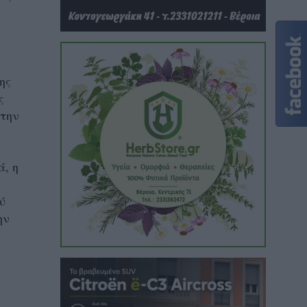
ης
ς
 την
ά, η
ύ
ην