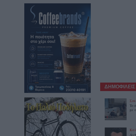
ΔΗΜΟΦΙΛΕΙΣ
Σοκ
To 
με 
Καλ
Αυτ