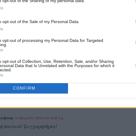
o opt-out of the Sharing of my personal data.
In
o opt-out of the Sale of my Personal Data.
In
to opt-out of processing my Personal Data for Targeted
ing.
In
.
o opt-out of Collection, Use, Retention, Sale, and/or Sharing
ersonal Data that Is Unrelated with the Purposes for which it
lected.
In
2 Μαρτίου 2022 στις 9:09 μ.μ.
CONFIRM
τα παιδιά!!! Πολλά συγχαρητήρια και στους καθηγητές
ιουβάση
13 Μαρτίου 2022 στις 8:45 π.μ.
κή δουλειά! Συγχαρητήρια!