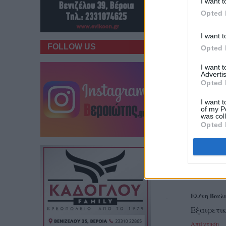
I want t
Opted 
I want t
FOLLOW US
Opted 
I want 
Advertis
Opted 
@
3/12/2022 07:05:00 μ.μ
I want t
of my P
2 σχόλια:
was col
Opted 
Ανώνυμος
1
Μπράβο σ
Απάντηση
Ελένη Βουλ
Εξαιρετι
Απάντηση