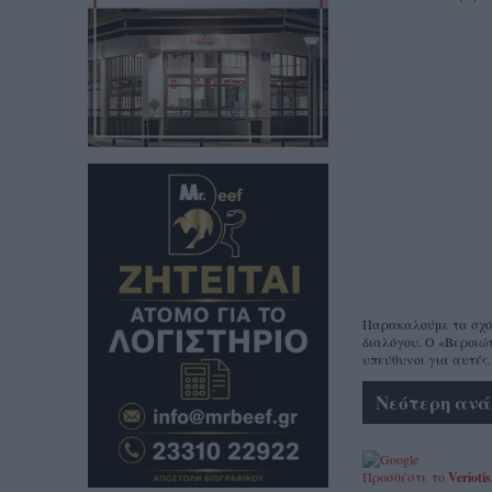
Παρακαλούμε τα σχόλι
διαλόγου. Ο «Βεροιώτ
υπεύθυνοι για αυτές.
Νεότερη ανά
Προσθέστε το
Veriotis