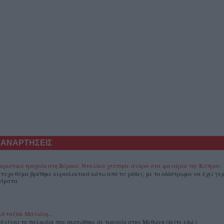
 ΑΝΑΡΤΗΣΕΙΣ
αριστικό τροχαίο στη Βέροια: Νταλίκα χτύπησε άνδρα στα φανάρια της Κύπρου
άτυχο θύμα βρέθηκε κυριολεκτικά κάτω από τις ρόδες, με το οδόστρωμα να έχει γεμ
αίματα
ό ταξίδι Μανώλη...
ό είναι το παλικάρι που σκοτώθηκε σε τροχαίο στην Μεθώνη (δείτε εδώ )