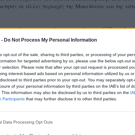
κτητές σε άλλες περιοχές της Μακεδονίας και της νότ
ε τους ήρωες και πεσόντες στη μάχη του 1822 και δεν
έβαλαν το λιθαράκι τους για την ελεύθερη Ελλάδα στ
 -
Do Not Process My Personal Information
to opt-out of the sale, sharing to third parties, or processing of your per
νία του 12ου Δημοτικού Σχολείου στο youtube:
formation for targeted advertising by us, please use the below opt-out s
r selection. Please note that after your opt-out request is processed y
eing interest-based ads based on personal information utilized by us or
disclosed to third parties prior to your opt-out. You may separately opt-
losure of your personal information by third parties on the IAB’s list of
. This information may also be disclosed by us to third parties on the
IA
Participants
that may further disclose it to other third parties.
l Data Processing Opt Outs