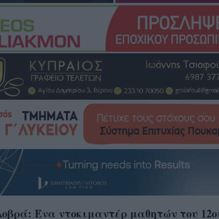
οβρά: Ένα ντοκιμαντέρ μαθητών του 12ο