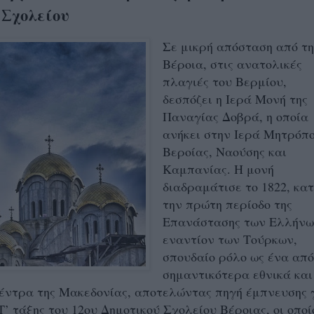
 Σχολείου
Σε μικρή απόσταση από τη
Βέροια, στις ανατολικές
πλαγιές του Βερμίου,
δεσπόζει η Ιερά Μονή της
Παναγίας Δοβρά, η οποία
ανήκει στην Ιερά Μητρόπ
Βεροίας, Ναούσης και
Καμπανίας. Η μονή
διαδραμάτισε το 1822, κα
την πρώτη περίοδο της
Επανάστασης των Ελλήν
εναντίον των Τούρκων,
σπουδαίο ρόλο ως ένα από
σημαντικότερα εθνικά και
έντρα της Μακεδονίας, αποτελώντας πηγή έμπνευσης 
Τ’ τάξης του 12ου Δημοτικού Σχολείου Βέροιας, οι οποί