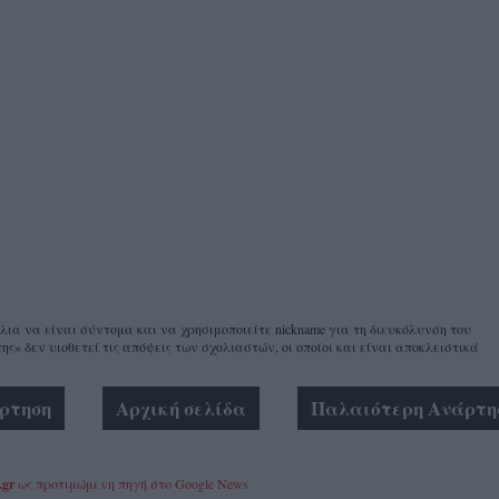
α να είναι σύντομα και να χρησιμοποιείτε nickname για τη διευκόλυνση του
ης» δεν υιοθετεί τις απόψεις των σχολιαστών, οι οποίοι και είναι αποκλειστικά
ρτηση
Αρχική σελίδα
Παλαιότερη Ανάρτη
.gr
ως προτιμώμενη πηγή στο Google News