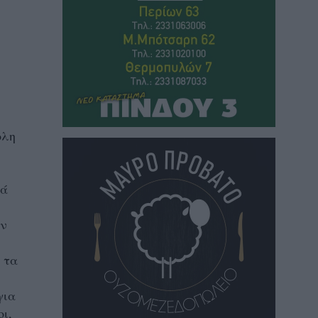
ολη
τά
ων
 τα
για
οι,