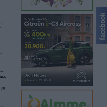
.
ό
,
ia,
ina,
188
io