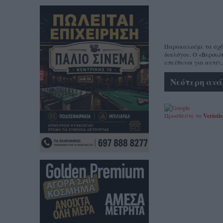
Παρακαλούμε τα σχόλι
διαλόγου. Ο «Βεροιώτ
υπεύθυνοι για αυτές.
Νεότερη ανά
Προσθέστε το
Veriotis