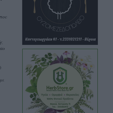
 που
ής
nio
)
 με