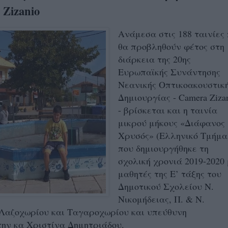
 Zizanio
Ανάμεσα στις 188 ταινίες
θα προβληθούν φέτος στη
διάρκεια της 20ης
Ευρωπαϊκής Συνάντησης
Νεανικής Οπτικοακουστικ
Δημιουργίας - Camera Ziza
- βρίσκεται και η ταινία
μικρού μήκους «Διάφανος
Χρυσός» (Ελληνικό Τμήμα
που δημιουργήθηκε τη
σχολική χρονιά 2019-2020
μαθητές της Ε’ τάξης του
Δημοτικού Σχολείου Ν.
Νικομήδειας, Π. & Ν.
 Λαζοχωρίου και Ταγαροχωρίου και υπεύθυνη
την κα Χριστίνα Δημητριάδου.