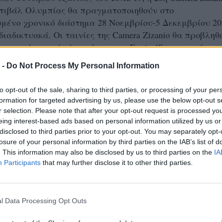
στιβάλ Ολυμπίας θα πραγματοποιηθούν στο
μένο χρονικό διάστημα 28 Νοεμβρίου-5 Δεκεμβρίου 20
διαδικτυακά. Οι ταινίες της Camera Zizanio θα προβληθ
επαγγελματική πλατφόρμα του FestivalScope παρέχον
α στις ταινίες που συμμετέχουν και θα είναι με τη
 -
Do Not Process My Personal Information
ν" ανάλογα με το Διαγωνιστικό Τμήμα και τις Ηλικια
to opt-out of the sale, sharing to third parties, or processing of your per
formation for targeted advertising by us, please use the below opt-out s
ΡΥΣΟΣ συμμετείχε επίσης στον Πανελλήνιο Σχολικό
r selection. Please note that after your opt-out request is processed y
vo Schools 2020 (σχ. έτος 2019-20), όπου συμμετείχαν 
eing interest-based ads based on personal information utilized by us or
disclosed to third parties prior to your opt-out. You may separately opt-
7 πρωτοβουλίες, ενώ, έχοντας ως θέμα το νερό,
losure of your personal information by third parties on the IAB’s list of
ην κατηγορία Μαθητικών Δημιουργιών και συνδέθηκε μ
. This information may also be disclosed by us to third parties on the
IA
σμιο Στόχο (ΚΑΘΑΡΟ ΝΕΡΟ ΚΑΙ ΑΠΟΧΕΤΕΥΣΗ) από το
Participants
that may further disclose it to other third parties.
υς Στόχους των Ηνωμένων Εθνών.
o μετά από το 1:40:
l Data Processing Opt Outs