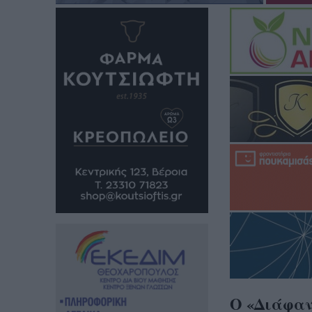
O «Διάφανο