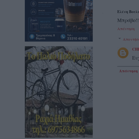
Ελένη Βουλ
Μπράβο!! 
Απάντηση
Απαντήσ
CH
Ευ
Απάντηση