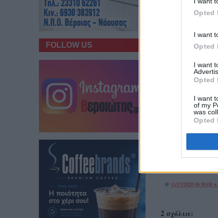
I want t
Opted 
I want t
FOLLOW US
Opted 
I want 
Advertis
Opted 
I want t
of my P
was col
Opted 
@
11/17/2020 08:50:00 π
2 σχόλια: