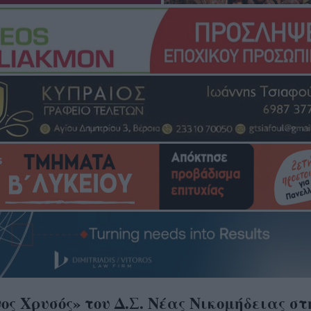
ς Χρυσός» του Δ.Σ. Νέας Νικομήδειας στ