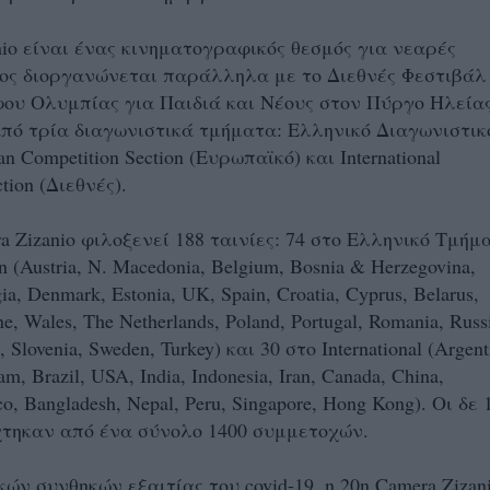
nio είναι ένας κινηματογραφικός θεσμός για νεαρές
οίος διοργανώνεται παράλληλα με το Διεθνές Φεστιβάλ
ου Ολυμπίας για Παιδιά και Νέους στον Πύργο Ηλείας
πό τρία διαγωνιστικά τμήματα: Ελληνικό Διαγωνιστικ
n Competition Section (Ευρωπαϊκό) και International
tion (Διεθνές).
a Zizanio φιλοξενεί 188 ταινίες: 74 στο Ελληνικό Τμήμα
n (Austria, N. Macedonia, Belgium, Bosnia & Herzegovina,
a, Denmark, Estonia, UK, Spain, Croatia, Cyprus, Belarus,
e, Wales, The Netherlands, Poland, Portugal, Romania, Russ
a, Slovenia, Sweden, Turkey) και 30 στο International (Argent
nam, Brazil, USA, India, Indonesia, Iran, Canada, China,
o, Bangladesh, Nepal, Peru, Singapore, Hong Kong). Οι δε 
χτηκαν από ένα σύνολο 1400 συμμετοχών.
ών συνθηκών εξαιτίας του covid-19, η 20η Camera Zizan