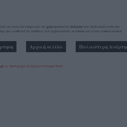
α να είναι σύντομα και να χρησιμοποιείτε nickname για τη διευκόλυνση του
ης» δεν υιοθετεί τις απόψεις των σχολιαστών, οι οποίοι και είναι αποκλειστικά
ρτηση
Αρχική σελίδα
Παλαιότερη Ανάρτη
.gr
ως προτιμώμενη πηγή στο Google News