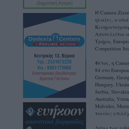
Η Camera Ziza
ηλικίες, ο οπ
Κινηματογράφ
Αποτελείται α
Τμήμα, Europea
Competition Sec
Φέτος, η Camer
84 στο Europea
Germany, Georgi
Hungary, Ukrain
Serbia, Slovaki
Australia, Viet
Malvides, Mexic
ταινίες επιλέ
Λόγω των ειδικ