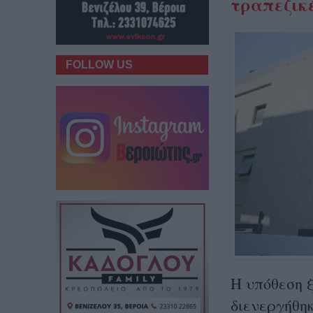
τραπεζικέ
FOLLOW US
Η υπόθεση 
διενεργήθηκ