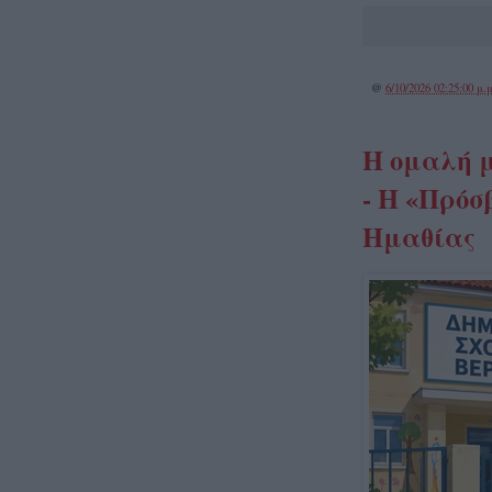
@
6/10/2026 02:25:00 μ.μ
Η ομαλή μ
- H «Πρόσ
Ημαθίας