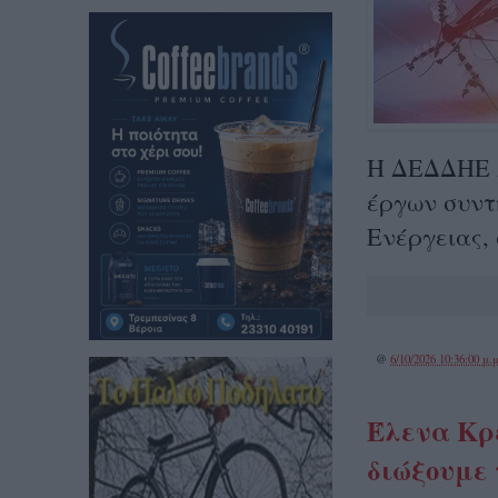
H ΔΕΔΔΗΕ Α
έργων συντ
Ενέργειας,
@
6/10/2026 10:36:00 μ.μ
Έλενα Κρε
διώξουμε