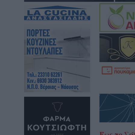
Έως το Σά