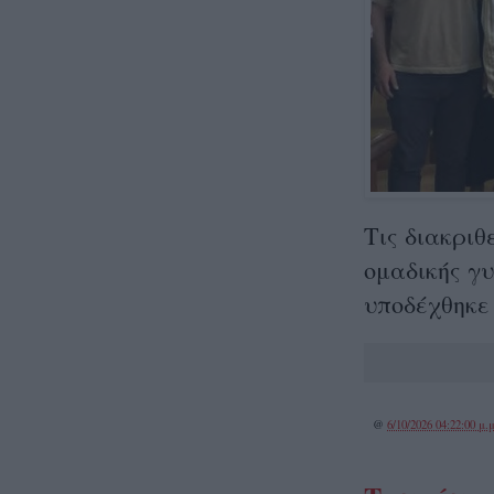
Τις διακριθ
ομαδικής γ
υποδέχθηκε 
@
6/10/2026 04:22:00 μ.μ