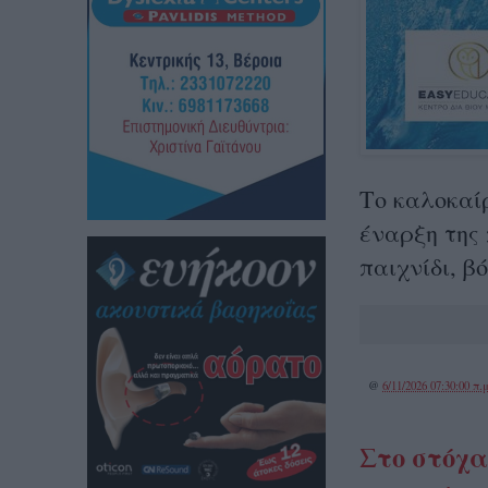
Το καλοκαί
έναρξη της 
παιχνίδι, β
@
6/11/2026 07:30:00 π.μ
Στο στόχα