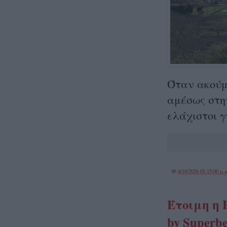
Όταν ακούμ
αμέσως στη
ελάχιστοι γ
@
6/10/2026 01:15:00 μ.μ
Έτοιμη η 
by Superbe