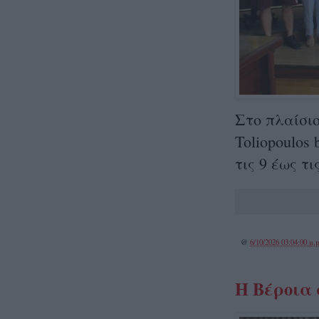
Στο πλαίσιο
Toliopoulos 
τις 9 έως τι
@
6/10/2026 03:04:00 μ.μ
Η Βέροια