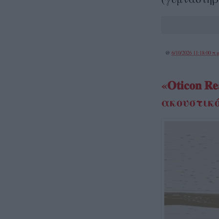
@
6/10/2026 11:18:00 π.μ
«𝐎𝐭𝐢𝐜𝐨
ακουστικό