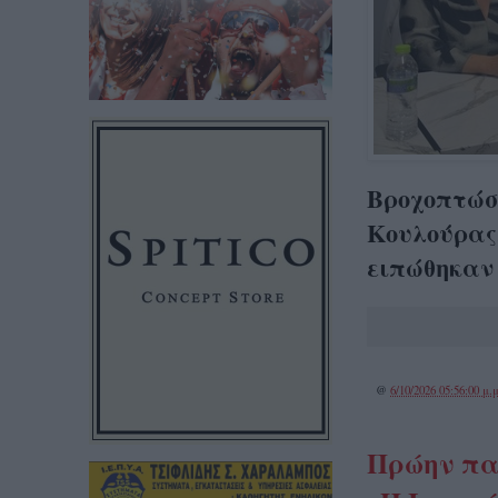
Βροχοπτώσε
Κουλούρας,
ειπώθηκαν
@
6/10/2026 05:56:00 μ.μ
Πρώην πα