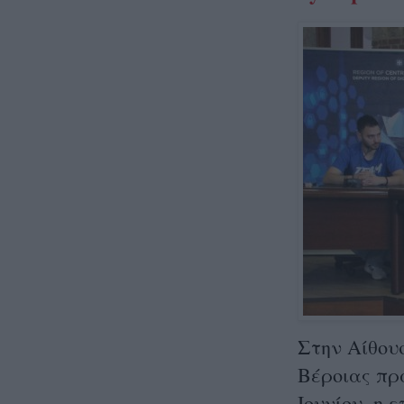
Στην Αίθου
Βέροιας πρ
Ιουνίου, η 