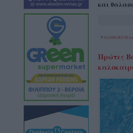
και θαλασσ
@
6/11/2026 08:57:00 π.μ
Πρώτες Βο
καλοκαιρ