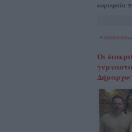
κορυφαία π
@
6/10/2026 04:59:00 μ.μ
Οι διακρι
γυμναστικ
Δήμαρχος