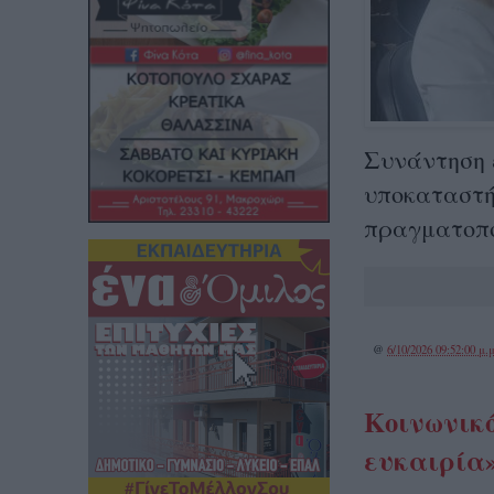
Συνάντηση 
υποκαταστή
πραγματοπο
@
6/10/2026 09:52:00 μ.μ
Κοινωνικό
ευκαιρία»