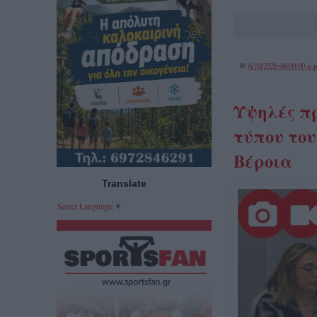
@
6/10/2026 08:00:00 μ.μ
Υψηλές πρ
τύπου το
Βέροια
Translate
Select Language
▼