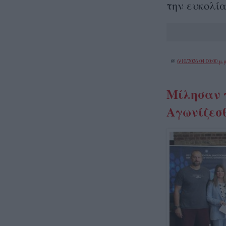
την ευκολία
@
6/10/2026 04:00:00 μ.μ
Μίλησαν 
Αγωνίζεσθ