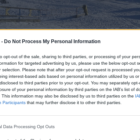
 -
Do Not Process My Personal Information
ργος Ι. Μπαρμπαρούσης*
ίωσε ο χειμώνας. Δεν είναι μόνο η θλίψη για το μείζον
to opt-out of the sale, sharing to third parties, or processing of your per
formation for targeted advertising by us, please use the below opt-out s
r selection. Please note that after your opt-out request is processed y
eing interest-based ads based on personal information utilized by us or
Διαβάστε τη συνέχεια
disclosed to third parties prior to your opt-out. You may separately opt-
losure of your personal information by third parties on the IAB’s list of
. This information may also be disclosed by us to third parties on the
IA
.
1 σχόλιο:
Participants
that may further disclose it to other third parties.
που φοβηθήκαμε να βάλουμε»
l Data Processing Opt Outs