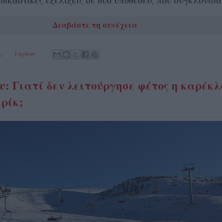
δικαστικές εξελίξεις σε δύο υποθέσεις που συγκλόνισ
Διαβάστε τη συνέχεια
.
1 σχόλιο:
υ: Γιατί δεν λειτούργησε φέτος η καρέκ
ρίκ;