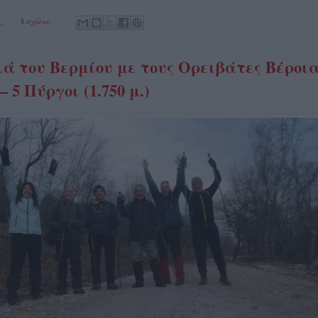
.
8 σχόλια:
ά του Βερμίου με τους Ορειβάτες Βέροια
 5 Πύργοι (1.750 μ.)