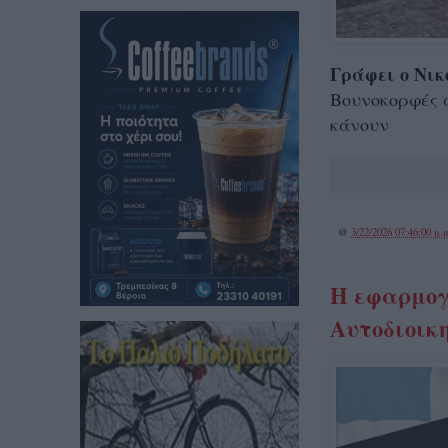
Γράφει ο Νι
Βουνοκορφές α
κάνουν
@
3/22/2026 07:46:00 μ.μ
H εφαρμογ
Αυτοδιοικη