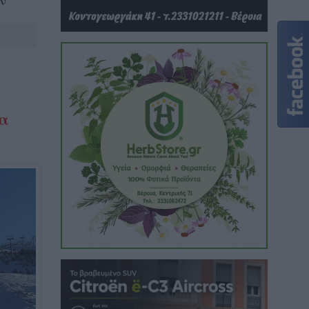
αν
λα