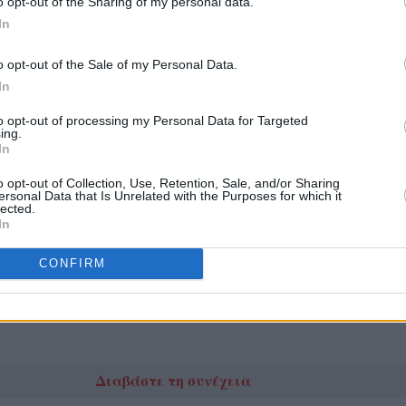
o opt-out of the Sharing of my personal data.
In
o opt-out of the Sale of my Personal Data.
In
to opt-out of processing my Personal Data for Targeted
ing.
In
o opt-out of Collection, Use, Retention, Sale, and/or Sharing
ersonal Data that Is Unrelated with the Purposes for which it
lected.
In
CONFIRM
 Ψυχολόγου Δρ. Παρασκευής Αγγελή
δαρμός της 24χρονης στη Βέροια μας φέρνει
Διαβάστε τη συνέχεια