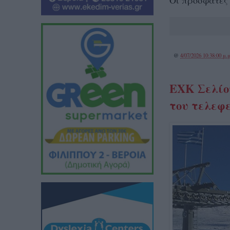
Οι πρόσφατες 
@
4/07/2026 10:38:00 μ.μ
ΕΧΚ Σελίο
του τελεφε