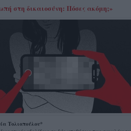
ωπή στη δικαιοσύνη: Πόσες ακόμη;»
ία Τολιοπούλου*