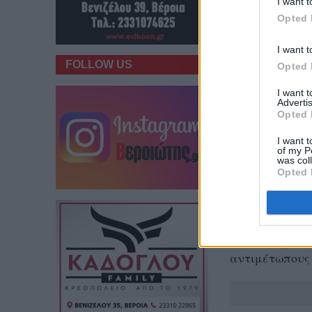
I want t
Opted 
I want t
FOLLOW US
Opted 
I want 
Advertis
Opted 
I want t
of my P
was col
Opted 
Της Κλινικής
Ο βίαιος ξυλο
αντιμέτωπους